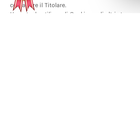
contattare il Titolare.
L’eventuale utilizzo di Cookie - o di altri strume
Applicazione o dei titolari dei servizi terzi utili
fornire il Servizio richiesto dall'Utente, oltre alle
documento e nella Cookie Policy.
L'Utente si assume la responsabilità dei Dati Pers
condivisi mediante questa Applicazione.
Modalità e luogo del t
raccolti
Modalità di trattamento
Il Titolare adotta le opportune misure di sicurez
divulgazione, la modifica o la distruzione non au