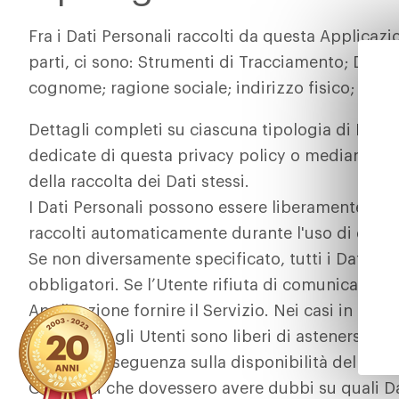
Fra i Dati Personali raccolti da questa Applica
parti, ci sono: Strumenti di Tracciamento; Dati d
cognome; ragione sociale; indirizzo fisico; cont
Dettagli completi su ciascuna tipologia di Dati Pe
dedicate di questa privacy policy o mediante spec
della raccolta dei Dati stessi.
I Dati Personali possono essere liberamente fornit
raccolti automaticamente durante l'uso di ques
Se non diversamente specificato, tutti i Dati ri
obbligatori. Se l’Utente rifiuta di comunicarli,
Applicazione fornire il Servizio. Nei casi in cui
facoltativi, gli Utenti sono liberi di astenersi d
alcuna conseguenza sulla disponibilità del Serviz
Gli Utenti che dovessero avere dubbi su quali Da