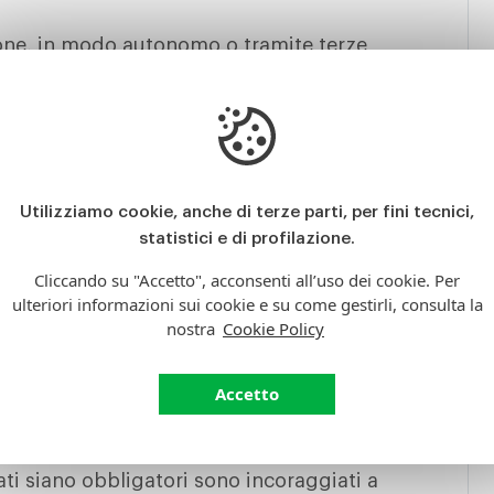
zione, in modo autonomo o tramite terze
i utilizzo; numero di telefono; nome;
ea; email; CAP.
rsonali raccolti sono forniti nelle sezioni
ifici testi informativi visualizzati prima
Utilizziamo cookie, anche di terze parti, per fini tecnici,
statistici e di profilazione.
i dall'Utente o, nel caso di Dati di Utilizzo,
Cliccando su "Accetto", acconsenti all’uso dei cookie. Per
ta Applicazione.
ulteriori informazioni sui cookie e su come gestirli, consulta la
chiesti da questa Applicazione sono
nostra
Cookie Policy
 potrebbe essere impossibile per questa
 questa Applicazione indichi alcuni Dati come
Accetto
al comunicare tali Dati, senza che ciò abbia
io o sulla sua operatività.
ti siano obbligatori sono incoraggiati a